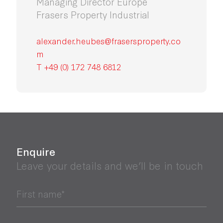
Managing Director Europe
Frasers Property Industrial
alexander.heubes@frasersproperty.co
m
T +49 (0) 172 748 6812
Enquire
Leave your details and we’ll be in touch
First name*