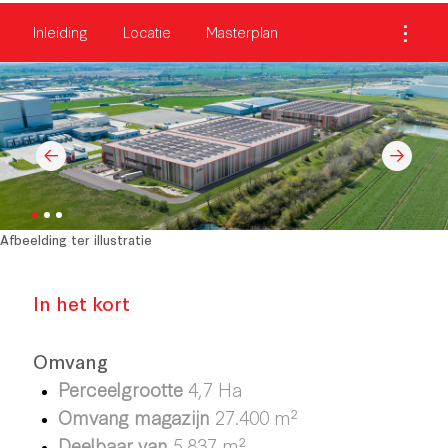
Inleiding
Locatie
Masterplan
Afbeelding ter illustratie
In het kort
Omvang
Perceelgrootte
4,7 Ha
Omvang magazijn
27.400 m²
Deelbaar van
5.837 m²