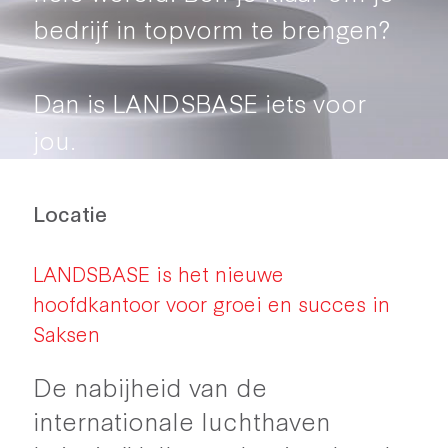
bedrijf in topvorm te brengen?
Dan is LANDSBASE iets voor
jou.
Locatie
LANDSBASE is het nieuwe
hoofdkantoor voor groei en succes in
Saksen
De nabijheid van de
internationale luchthaven