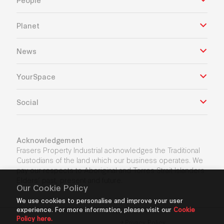
Planet
News
YourSpace
Social
Acknowledgement
Frasers Property Industrial acknowledges the Traditional
Custodians of the land which our business operates. We
pay our respects to Aboriginal and Torres Strait Islanders
Elders’ past, present and future.
Our Cookie Policy
We use cookies to personalise and improve your user
experience. For more information, please visit our
Cookie
Policy here.
Privacy Policy