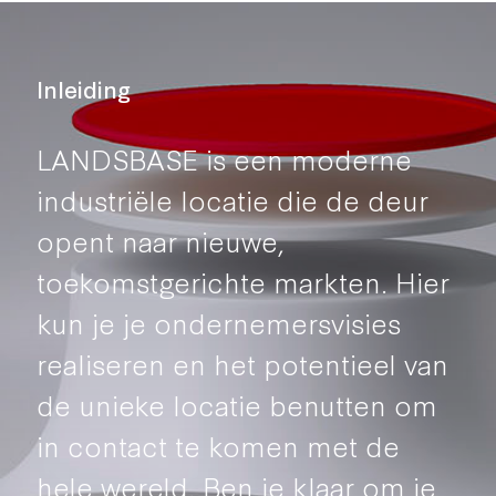
Inleiding
LANDSBASE is een moderne
industriële locatie die de deur
opent naar nieuwe,
toekomstgerichte markten. Hier
kun je je ondernemersvisies
realiseren en het potentieel van
de unieke locatie benutten om
in contact te komen met de
hele wereld. Ben je klaar om je