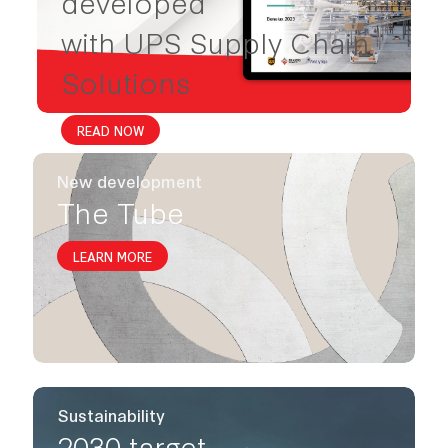
developed
with UPS Supply Chain
Solutions
READ NOW
New development
The Tube
LEARN MORE
Sustainability
2030 target