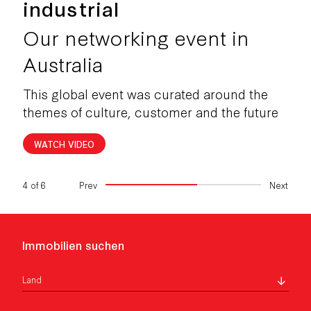
industrial
Our networking event in
READ NOW
Australia
This global event was curated around the
themes of culture, customer and the future
LEARN MORE
LEARN MORE
WATCH VIDEO
LEARN MORE
4
of
6
Prev
Next
Immobilien suchen
Land