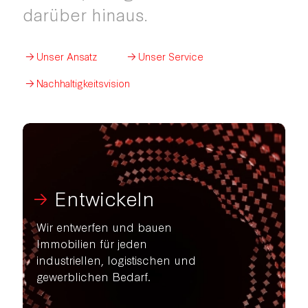
darüber hinaus.
Unser Ansatz
Unser Service
Nachhaltigkeitsvision
Entwickeln
Wir entwerfen und bauen
Immobilien für jeden
industriellen, logistischen und
gewerblichen Bedarf.