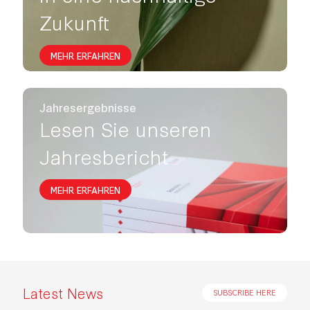
Zukunft
MEHR ERFAHREN
Jahresergebnisse
Lesen Sie unseren
Jahresbericht
MEHR ERFAHREN
Latest News
SUBSCRIBE HERE