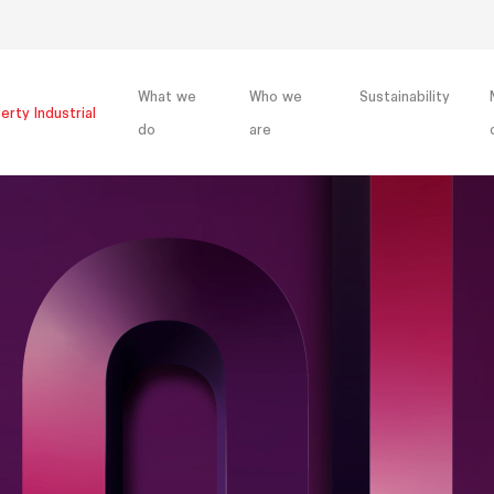
What we
Who we
Sustainability
erty Industrial
do
are