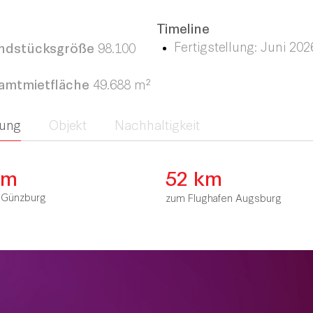
Timeline
Fertigstellung: Juni 202
ndstücksgröße
98.100
amtmietfläche
49.688 m²
ung
Objekt
Nachhaltigkeit
km
52 km
 Günzburg
zum Flughafen Augsburg