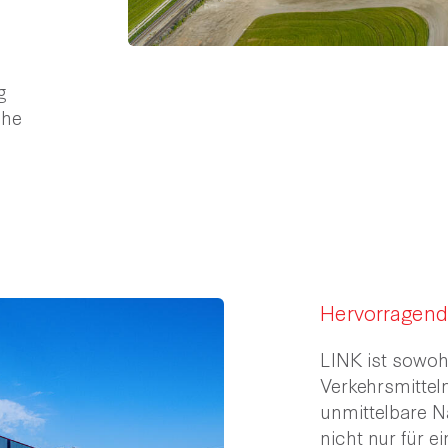
d
g
che
Hervorragend
LINK ist sowoh
Verkehrsmittel
unmittelbare Nä
nicht nur für e