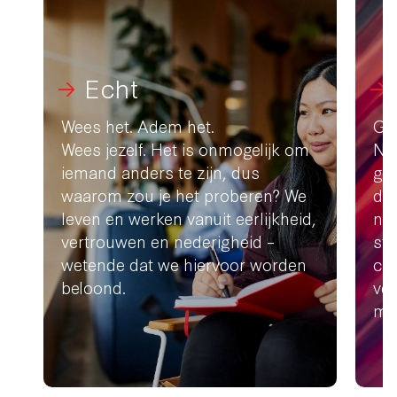
Echt
Wees het. Adem het.
Gew
Wees jezelf. Het is onmogelijk om
Ne
iemand anders te zijn, dus
ge
waarom zou je het proberen? We
doe
leven en werken vanuit eerlijkheid,
nie
vertrouwen en nederigheid –
sta
wetende dat we hiervoor worden
com
beloond.
ver
ma