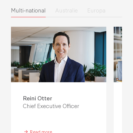
Multi-national
Australie
Europa
Reini Otter
Ma
Chief Executive Officer
Chi
Read more