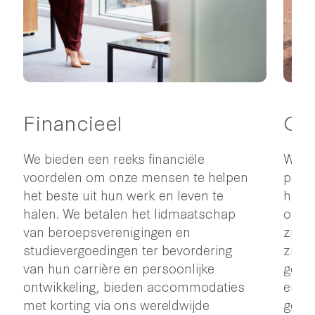
Financieel
Gez
We bieden een reeks financiële
Wij v
voordelen om onze mensen te helpen
perso
het beste uit hun werk en leven te
heel 
halen. We betalen het lidmaatschap
om er
van beroepsverenigingen en
zich 
studievergoedingen ter bevordering
zijn 
van hun carrière en persoonlijke
gezon
ontwikkeling, bieden accommodaties
ergon
met korting via ons wereldwijde
gezo